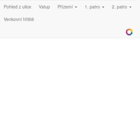
Pohled z ulice
Vstup
Přízemí
1. patro
2. patro
Venkovní hřiště