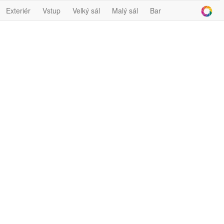
Exteriér
Vstup
Velký sál
Malý sál
Bar